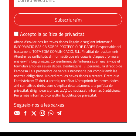
Subscriure'm
Accepto la
política de privacitat
Abans d'enviar-nos les teves dades llegeix la següent informació
INFORMACIÓ BÀSICA SOBRE PROTECCIÓ DE DADES Responsable del
tractament: TOTMEDIA COMUNICACIÓ, S.L. Finalitat del tractament:
Atendre les sol·licituds d'informació que els usuaris d'aquest formulari
ens enviïn. Legitimació: Consentiment de l'interessat en enviar-nos el
formulari amb les seves dades. Destinataris: El personal, la direcció de
l'empesa i els prestadors de serveis necessaris per complir amb les
nostres obligacions. No cedirem les seves dades a tercers. Drets que
l'assisteixen: Té dret a accedir, rectificar i/o suprimir les seves dades,
així com altres drets, com s'explica detalladament a la política de
privacitat, dirigint-se a
privacitat@totmedia.cat
. Informació addicional:
Per a més informació consultin la
política de privacitat
.
Segueix-nos a les xarxes