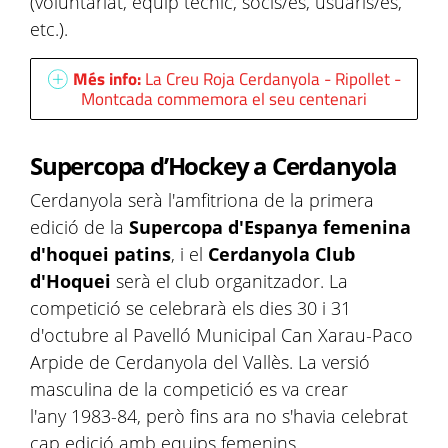
(voluntariat, equip tècnic, socis/es, usuaris/es,
etc.).
Més info:
La Creu Roja Cerdanyola - Ripollet -
Montcada commemora el seu centenari
Supercopa d’Hockey a Cerdanyola
Cerdanyola serà l'amfitriona de la primera
edició de la
Supercopa d'Espanya femenina
d'hoquei patins
, i el
Cerdanyola Club
d'Hoquei
serà el club organitzador. La
competició se celebrarà els dies 30 i 31
d'octubre al Pavelló Municipal Can Xarau-Paco
Arpide de Cerdanyola del Vallès. La versió
masculina de la competició es va crear
l'any 1983-84, però fins ara no s'havia celebrat
cap edició amb equips femenins.