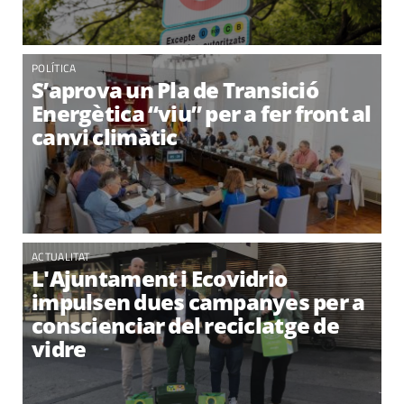
POLÍTICA
S’aprova un Pla de Transició
Energètica “viu” per a fer front al
canvi climàtic
ACTUALITAT
L'Ajuntament i Ecovidrio
impulsen dues campanyes per a
conscienciar del reciclatge de
vidre