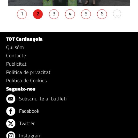
1
2
3
4
5
6
...
TOT Cerdanyola
Qui sóm
Contacte
Publicitat
Política de privacitat
Politica de Cookies
Segueix-nos
Subscriu-te al butlletí
Facebook
Twitter
Instagram