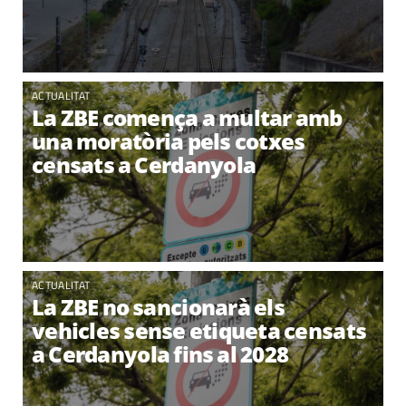
ACTUALITAT
La ZBE comença a multar amb
una moratòria pels cotxes
censats a Cerdanyola
ACTUALITAT
La ZBE no sancionarà els
vehicles sense etiqueta censats
a Cerdanyola fins al 2028