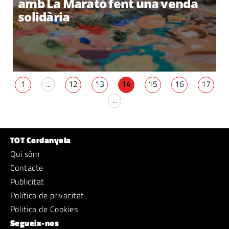
amb La Marató fent una venda
solidària
1
...
12
13
14
15
16
17
...
TOT Cerdanyola
Qui sóm
Contacte
Publicitat
Política de privacitat
Politica de Cookies
Segueix-nos