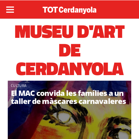
MUSEU D'ART
DE
CERDANYOLA
CULTURA
El MAC convida les famílies a un
taller de màscares carnavaleres