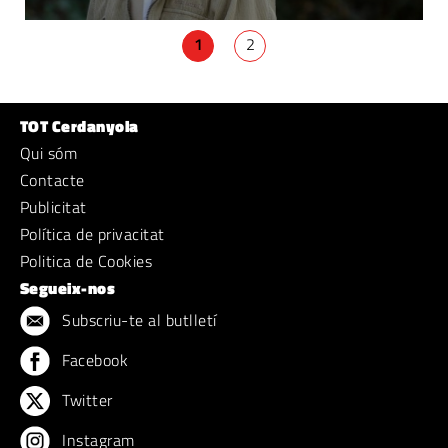
1
2
TOT Cerdanyola
Qui sóm
Contacte
Publicitat
Política de privacitat
Politica de Cookies
Segueix-nos
Subscriu-te al butlletí
Facebook
Twitter
Instagram