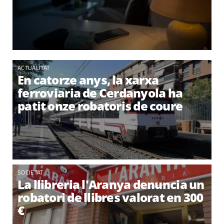
ACTUALITAT
En catorze anys, la xarxa
ferroviaria de Cerdanyola ha
patit onze robatoris de coure
SOCIETAT
La llibreria l'Aranya denuncia un
robatori de llibres valorat en 300
€