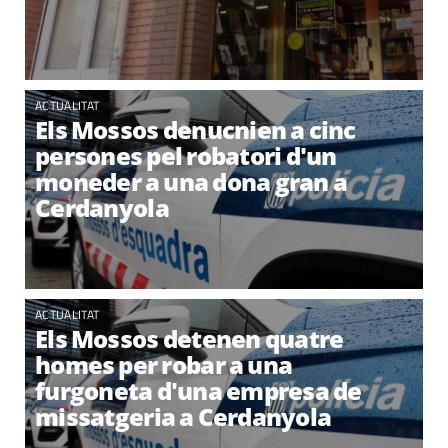
ACTUALITAT
Els Mossos denucnien a cinc
persones pel robatori d'un
moneder a una dona gran a
Cerdanyola
ACTUALITAT
Els Mossos detenen quatre
homes per robar a una
furgoneta d'una empresa de
missatgeria a Cerdanyola