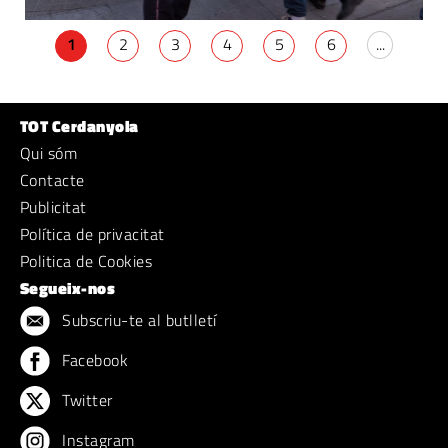
1
2
3
4
5
6
...
TOT Cerdanyola
Qui sóm
Contacte
Publicitat
Política de privacitat
Politica de Cookies
Segueix-nos
Subscriu-te al butlletí
Facebook
Twitter
Instagram