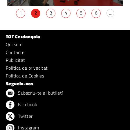
1
2
3
4
5
6
...
TOT Cerdanyola
Qui sóm
Contacte
Publicitat
Política de privacitat
Politica de Cookies
Segueix-nos
Subscriu-te al butlletí
Facebook
Twitter
Instagram